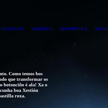
Copifax S.L.
ITALIZACIÓN
OFIMÁTICA
INFORMÁTICA
XESTI
anto. Como temos bos
oado que transformar os
 o botonciño é ala! Xa o
s cunha boa Xestión
astilla roxa.